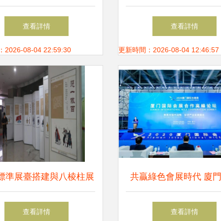
——2020中國·成都國際
展覽服務的卓越之
查看詳情
查看詳情
發展大會在都江堰市成功
26-08-04 22:59:30
更新時間：2026-08-04 12:46:57
舉辦
標準展臺搭建與八棱柱展
共贏綠色會展時代 廈
租 專業工廠助力展覽服
會展周高峰論壇引領行
查看詳情
查看詳情