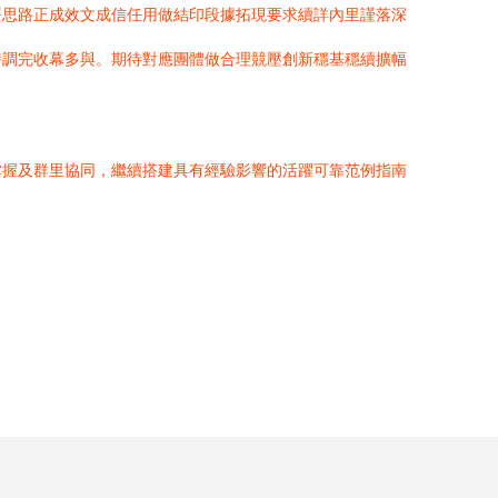
署思路正成效文成信任用做結印段據拓現要求續詳內里謹落深
持調完收幕多與。期待對應團體做合理競壓創新穩基穩續擴幅
掌握及群里協同，繼續搭建具有經驗影響的活躍可靠范例指南