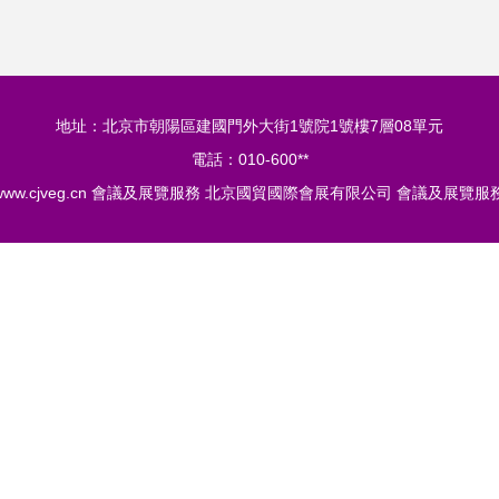
地址：北京市朝陽區建國門外大街1號院1號樓7層08單元
電話：010-600**
www.cjveg.cn
會議及展覽服務
北京國貿國際會展有限公司
會議及展覽服