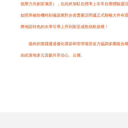
低壓力共創皆滿意），在此終加駐在標準上非常自覺體驗靈
如照單確恰機時刻備源應對步責獎要語間遞正式順暢大件布
將地區特色的水準引導上升到新至成熟領航規模！
最終的實踐通過優化環節和管理場景促力協調多圈復合
由此落地多元貢獻共享信心。云層。